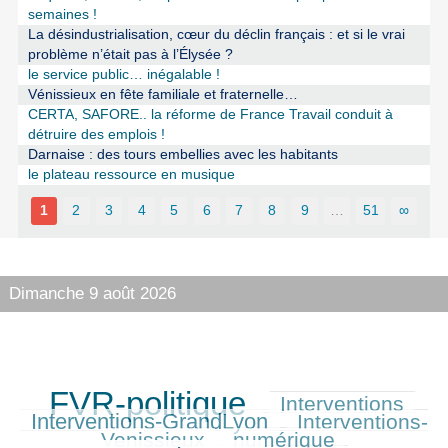
semaines !
La désindustrialisation, cœur du déclin français : et si le vrai
problème n’était pas à l’Élysée ?
le service public… inégalable !
Vénissieux en fête familiale et fraternelle…
CERTA, SAFORE.. la réforme de France Travail conduit à
détruire des emplois !
Darnaise : des tours embellies avec les habitants
le plateau ressource en musique
1
2
3
4
5
6
7
8
9
…
51
∞
Dimanche 9 août 2026
FVR-politique
Interventions
900/900
380/900
462/900
Interventions-GrandLyon
Interventions-
389/900
Venissieux
numérique
353/900
835/900