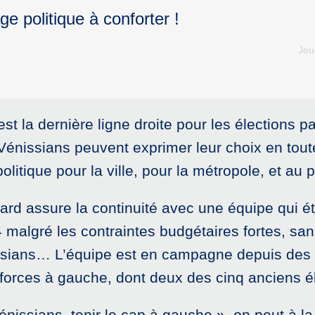
 politique à conforter !
Jeu
t la dernière ligne droite pour les élections p
nissians peuvent exprimer leur choix en toute 
tique pour la ville, pour la métropole, et au p
ard assure la continuité avec une équipe qui étai
 malgré les contraintes budgétaires fortes, sa
issians… L’équipe est en campagne depuis de
 forces à gauche, dont deux des cinq anciens él
nissians, tenir le cap à gauche », on peut à la 