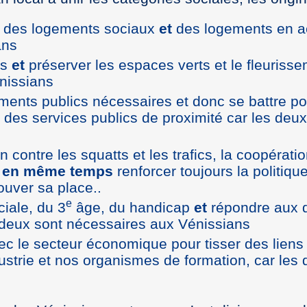
re des logements sociaux
et
des logements en a
ans
ts
et
préserver les espaces verts et le fleurisse
nissians
pements publics nécessaires et donc se battre p
t des services publics de proximité car les deu
on contre les squatts et les trafics, la coopératio
t
en même temps
renforcer toujours la politique
ouver sa place..
e
ciale, du 3
âge, du handicap
et
répondre aux d
s deux sont nécessaires aux Vénissians
avec le secteur économique pour tisser des liens
dustrie et nos organismes de formation, car les