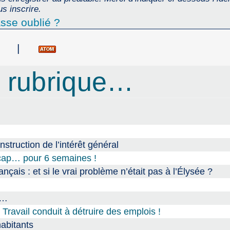
s inscrire.
sse oublié ?
|
 rubrique…
onstruction de l’intérêt général
dicap… pour 6 semaines !
nçais : et si le vrai problème n’était pas à l’Élysée ?
e…
avail conduit à détruire des emplois !
habitants