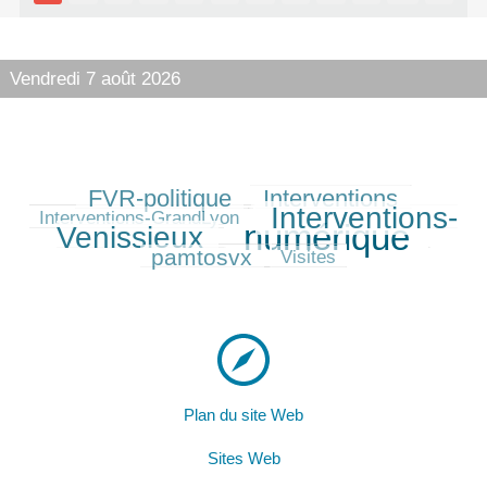
Vendredi 7 août 2026
FVR-politique
Interventions
244/530
243/530
90/530
Interventions-
382/530
Interventions-GrandLyon
numérique
Venissieux
530/530
196/530
pamtosvx
41/530
Visites
Plan du site Web
Sites Web