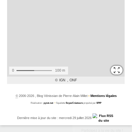
©
2006-2026 , Blog Vénissian de Pierre-Alain Millet
•
Mentions légales
Réalisation :
pyrat.net
•
Squelette
SoyezCréateurs
propulsé par
SPIP
Dernière mise à jour du site : mercredi 29 juillet 2026
Participez à la vie du site !