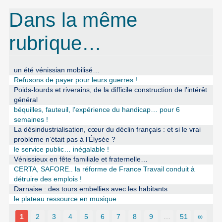
Dans la même
rubrique…
un été vénissian mobilisé…
Refusons de payer pour leurs guerres !
Poids-lourds et riverains, de la difficile construction de l’intérêt
général
béquilles, fauteuil, l’expérience du handicap… pour 6
semaines !
La désindustrialisation, cœur du déclin français : et si le vrai
problème n’était pas à l’Élysée ?
le service public… inégalable !
Vénissieux en fête familiale et fraternelle…
CERTA, SAFORE.. la réforme de France Travail conduit à
détruire des emplois !
Darnaise : des tours embellies avec les habitants
le plateau ressource en musique
1
2
3
4
5
6
7
8
9
…
51
∞