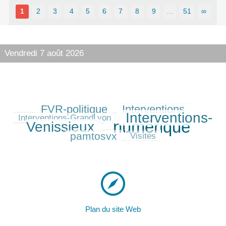
1
2
3
4
5
6
7
8
9
…
51
∞
Vendredi 7 août 2026
FVR-politique
Interventions
244/530
243/530
90/530
Interventions-
382/530
Interventions-GrandLyon
numérique
Venissieux
530/530
196/530
pamtosvx
41/530
Visites
Plan du site Web