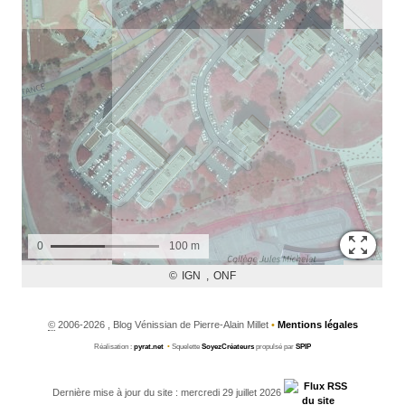
©
2006-2026 , Blog Vénissian de Pierre-Alain Millet
•
Mentions légales
Réalisation :
pyrat.net
•
Squelette
SoyezCréateurs
propulsé par
SPIP
Dernière mise à jour du site : mercredi 29 juillet 2026