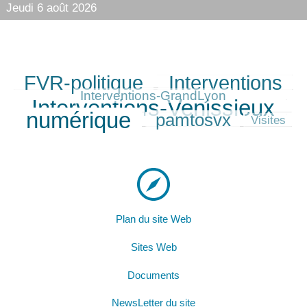
Jeudi 6 août 2026
FVR-politique
Interventions
306/363
304/363
123/363
363/363
Interventions-GrandLyon
Interventions-Venissieux
357/363
numérique
pamtosvx
243/363
54/363
Visites
Plan du site Web
Sites Web
Documents
NewsLetter du site