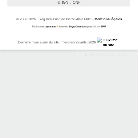
©
2006-2026 , Blog Vénissian de Pierre-Alain Millet
•
Mentions légales
Réalisation :
pyrat.net
•
Squelette
SoyezCréateurs
propulsé par
SPIP
Dernière mise à jour du site : mercredi 29 juillet 2026
Participez à la vie du site !