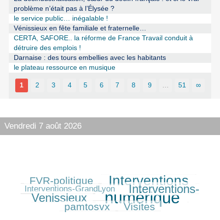
problème n’était pas à l’Élysée ?
le service public… inégalable !
Vénissieux en fête familiale et fraternelle…
CERTA, SAFORE.. la réforme de France Travail conduit à
détruire des emplois !
Darnaise : des tours embellies avec les habitants
le plateau ressource en musique
1
2
3
4
5
6
7
8
9
…
51
∞
Vendredi 7 août 2026
Interventions
FVR-politique
226/525
375/525
79/525
Interventions-
320/525
Interventions-GrandLyon
numérique
Venissieux
525/525
221/525
pamtosvx
Visites
229/525