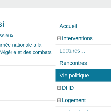
si
Accueil
Interventions
née nationale à la
Lectures…
’Algérie et des combats
Rencontres
Vie politique
DHD
Logement