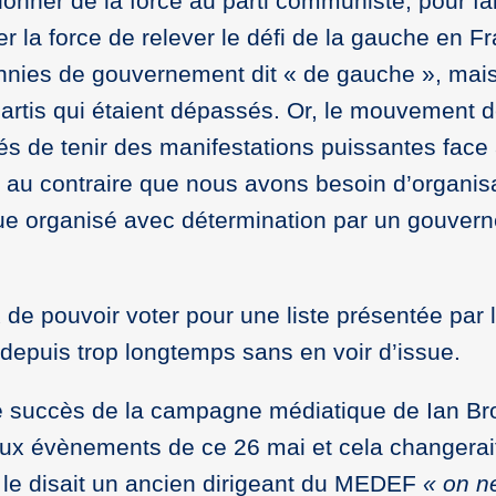
edonner de la force au parti communiste, pour fa
er la force de relever le défi de la gauche en 
nnies de gouvernement dit « de gauche », mais
 partis qui étaient dépassés. Or, le mouvement 
tés de tenir des manifestations puissantes face
 au contraire que nous avons besoin d’organisa
ique organisé avec détermination par un gouver
 de pouvoir voter pour une liste présentée par l
 depuis trop longtemps sans en voir d’issue.
e succès de la campagne médiatique de Ian Br
aux évènements de ce 26 mai et cela changerait
 le disait un ancien dirigeant du MEDEF
« on n