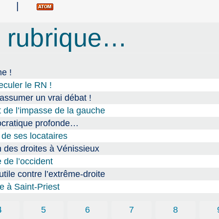
|
 rubrique…
me !
culer le RN !
assumer un vrai débat !
et de l’impasse de la gauche
mocratique profonde…
de ses locataires
n des droites à Vénissieux
 de l’occident
utile contre l’extrême-droite
 à Saint-Priest
4
5
6
7
8