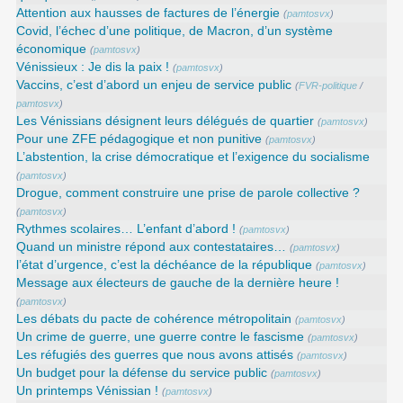
Attention aux hausses de factures de l’énergie
(
pamtosvx
)
Covid, l’échec d’une politique, de Macron, d’un système
économique
(
pamtosvx
)
Vénissieux : Je dis la paix !
(
pamtosvx
)
Vaccins, c’est d’abord un enjeu de service public
(
FVR-politique
/
pamtosvx
)
Les Vénissians désignent leurs délégués de quartier
(
pamtosvx
)
Pour une ZFE pédagogique et non punitive
(
pamtosvx
)
L’abstention, la crise démocratique et l’exigence du socialisme
(
pamtosvx
)
Drogue, comment construire une prise de parole collective ?
(
pamtosvx
)
Rythmes scolaires… L’enfant d’abord !
(
pamtosvx
)
Quand un ministre répond aux contestataires…
(
pamtosvx
)
l’état d’urgence, c’est la déchéance de la république
(
pamtosvx
)
Message aux électeurs de gauche de la dernière heure !
(
pamtosvx
)
Les débats du pacte de cohérence métropolitain
(
pamtosvx
)
Un crime de guerre, une guerre contre le fascisme
(
pamtosvx
)
Les réfugiés des guerres que nous avons attisés
(
pamtosvx
)
Un budget pour la défense du service public
(
pamtosvx
)
Un printemps Vénissian !
(
pamtosvx
)