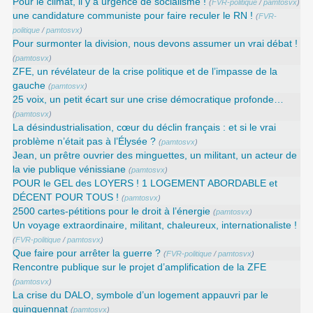
Pour le climat, il y a urgence de socialisme !
(
FVR-politique
/
pamtosvx
)
une candidature communiste pour faire reculer le RN !
(
FVR-
politique
/
pamtosvx
)
Pour surmonter la division, nous devons assumer un vrai débat !
(
pamtosvx
)
ZFE, un révélateur de la crise politique et de l’impasse de la
gauche
(
pamtosvx
)
25 voix, un petit écart sur une crise démocratique profonde…
(
pamtosvx
)
La désindustrialisation, cœur du déclin français : et si le vrai
problème n’était pas à l’Élysée ?
(
pamtosvx
)
Jean, un prêtre ouvrier des minguettes, un militant, un acteur de
la vie publique vénissiane
(
pamtosvx
)
POUR le GEL des LOYERS ! 1 LOGEMENT ABORDABLE et
DÉCENT POUR TOUS !
(
pamtosvx
)
2500 cartes-pétitions pour le droit à l’énergie
(
pamtosvx
)
Un voyage extraordinaire, militant, chaleureux, internationaliste !
(
FVR-politique
/
pamtosvx
)
Que faire pour arrêter la guerre ?
(
FVR-politique
/
pamtosvx
)
Rencontre publique sur le projet d’amplification de la ZFE
(
pamtosvx
)
La crise du DALO, symbole d’un logement appauvri par le
quinquennat
(
pamtosvx
)