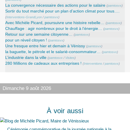
La convergence nécessaire des actions pour le salaire
(
pamtosvx
)
Sortir du tout marché pour un plan d’action climat pour tous….
(
Interventions-GrandLyon
/
pamtosvx
)
Avec Michèle Picard, poursuivre une histoire rebelle…
(
pamtosvx
)
Chauffage : agir nombreux pour le droit à l’énergie…
(
pamtosvx
)
Retour sur une semaine citoyenne…
(
pamtosvx
)
pour un réveil citoyen !
(
pamtosvx
)
Une fresque entre hier et demain à Vénissy
(
pamtosvx
)
la baguette, le pétrole et le salarié-consommateur…
(
pamtosvx
)
L’industrie dans la ville
(
pamtosvx
/
Visites
)
280 Millions de cadeaux aux entreprises !
(
Interventions
/
pamtosvx
)
Dimanche 9 août 2026
À voir aussi
Cérémonie commémorative de la journée nationale à la