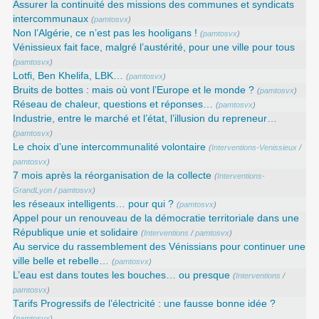
Assurer la continuité des missions des communes et syndicats
intercommunaux
(
pamtosvx
)
Non l’Algérie, ce n’est pas les hooligans !
(
pamtosvx
)
Vénissieux fait face, malgré l’austérité, pour une ville pour tous
(
pamtosvx
)
Lotfi, Ben Khelifa, LBK…
(
pamtosvx
)
Bruits de bottes : mais où vont l’Europe et le monde ?
(
pamtosvx
)
Réseau de chaleur, questions et réponses…
(
pamtosvx
)
Industrie, entre le marché et l’état, l’illusion du repreneur…
(
pamtosvx
)
Le choix d’une intercommunalité volontaire
(
Interventions-Venissieux
/
pamtosvx
)
7 mois après la réorganisation de la collecte
(
Interventions-
GrandLyon
/
pamtosvx
)
les réseaux intelligents… pour qui ?
(
pamtosvx
)
Appel pour un renouveau de la démocratie territoriale dans une
République unie et solidaire
(
Interventions
/
pamtosvx
)
Au service du rassemblement des Vénissians pour continuer une
ville belle et rebelle…
(
pamtosvx
)
L’eau est dans toutes les bouches… ou presque
(
Interventions
/
pamtosvx
)
Tarifs Progressifs de l’électricité : une fausse bonne idée ?
(
pamtosvx
)