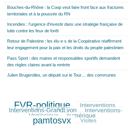
Bouches-du-Rhône : la Coop veut faire front face aux fractures
territoriales et à la poussée du RN
Incendies : l’urgence d’investir dans une stratégie française de
lutte contre les feux de forêt
Retour de Palestine : les élu·e·s de la Coopérative réaffirment
leur engagement pour la paix et les droits du peuple palestinien
Pass Sport : des maires et responsables sportifs demandent
des règles claires avant la rentrée
Julien Brugerolles, un député sur le Tour… des communes
FVR-politique
Interventions
910/910
400/910
472/910
Interventions-GrandLyon
Interventions-
404/910
Venissieux
numérique
371/910
845/910
pamtosvx
238/910
Visites