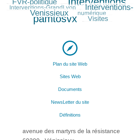
Interventions
FVR-politique
217/397
397/397
127/397
Interventions-
271/397
Interventions-GrandLyon
Venissieux
88/397
378/397
numérique
pamtosvx
Visites
184/397
Plan du site Web
Sites Web
Documents
NewsLetter du site
Définitions
avenue des martyrs de la résistance