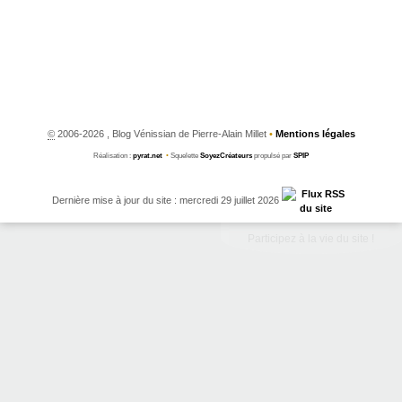
©
2006-2026 , Blog Vénissian de Pierre-Alain Millet
•
Mentions légales
Réalisation :
pyrat.net
•
Squelette
SoyezCréateurs
propulsé par
SPIP
Dernière mise à jour du site : mercredi 29 juillet 2026
Participez à la vie du site !