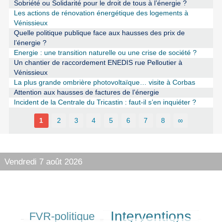
Sobriété ou Solidarité pour le droit de tous à l’énergie ?
Les actions de rénovation énergétique des logements à
Vénissieux
Quelle politique publique face aux hausses des prix de
l’énergie ?
Energie : une transition naturelle ou une crise de société ?
Un chantier de raccordement ENEDIS rue Pelloutier à
Vénissieux
La plus grande ombrière photovoltaïque… visite à Corbas
Attention aux hausses de factures de l’énergie
Incident de la Centrale du Tricastin : faut-il s’en inquiéter ?
1
2
3
4
5
6
7
8
∞
Vendredi 7 août 2026
Interventions
FVR-politique
222/486
357/486
80/486