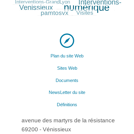
Interventions-
297/486
Interventions-GrandLyon
numérique
Venissieux
486/486
184/486
pamtosvx
138/486
Visites
Plan du site Web
Sites Web
Documents
NewsLetter du site
Définitions
avenue des martyrs de la résistance
69200 - Vénissieux