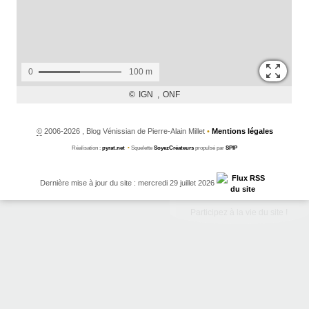
©
2006-2026 , Blog Vénissian de Pierre-Alain Millet
•
Mentions légales
Réalisation :
pyrat.net
•
Squelette
SoyezCréateurs
propulsé par
SPIP
Dernière mise à jour du site : mercredi 29 juillet 2026
Participez à la vie du site !