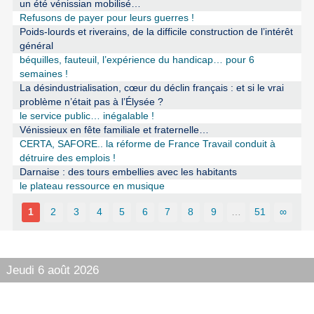
un été vénissian mobilisé…
Refusons de payer pour leurs guerres !
Poids-lourds et riverains, de la difficile construction de l’intérêt
général
béquilles, fauteuil, l’expérience du handicap… pour 6
semaines !
La désindustrialisation, cœur du déclin français : et si le vrai
problème n’était pas à l’Élysée ?
le service public… inégalable !
Vénissieux en fête familiale et fraternelle…
CERTA, SAFORE.. la réforme de France Travail conduit à
détruire des emplois !
Darnaise : des tours embellies avec les habitants
le plateau ressource en musique
1
2
3
4
5
6
7
8
9
…
51
∞
Jeudi 6 août 2026