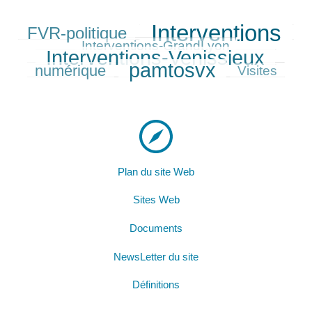
Interventions
FVR-politique
265/454
454/454
98/454
390/454
Interventions-GrandLyon
Interventions-Venissieux
237/454
pamtosvx
numérique
373/454
123/454
Visites
Plan du site Web
Sites Web
Documents
NewsLetter du site
Définitions