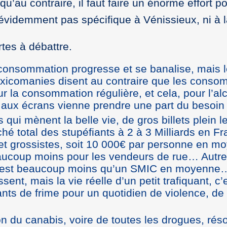
 qu’au contraire, il faut faire un énorme effort 
évidemment pas spécifique à Vénissieux, ni à 
tes à débattre.
 consommation progresse et se banalise, mais l
oxicomanies disent au contraire que les conso
 la consommation régulière, et cela, pour l’alco
on aux écrans vienne prendre une part du beso
 qui mènent la belle vie, de gros billets plein 
 total des stupéfiants à 2 à 3 Milliards en Fr
et grossistes, soit 10 000€ par personne en m
eaucoup moins pour les vendeurs de rue… Autrem
, c’est beaucoup moins qu’un SMIC en moyenne
ssent, mais la vie réelle d’un petit trafiquant, 
s de frime pour un quotidien de violence, de pr
ion du canabis, voire de toutes les drogues, ré