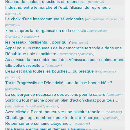
Réseau de chaleur, questions et réponses…
(
pamtosvx
)
Industrie, entre le marché et l’état, l’illusion du repreneur…
(
pamtosvx
)
Le choix d’une intercommunalité volontaire
(
Interventions-Venissieux
/
pamtosvx
)
7 mois après la réorganisation de la collecte
(
Interventions-
GrandLyon
/
pamtosvx
)
les réseaux intelligents… pour qui ?
(
pamtosvx
)
Appel pour un renouveau de la démocratie territoriale dans une
République unie et solidaire
(
Interventions
/
pamtosvx
)
Au service du rassemblement des Vénissians pour continuer une
ville belle et rebelle…
(
pamtosvx
)
L’eau est dans toutes les bouches… ou presque
(
Interventions
/
pamtosvx
)
Tarifs Progressifs de l’électricité : une fausse bonne idée ?
(
pamtosvx
)
La convergence nécessaire des actions pour le salaire
(
pamtosvx
)
Sortir du tout marché pour un plan d’action climat pour tous….
(
Interventions-GrandLyon
/
pamtosvx
)
Avec Michèle Picard, poursuivre une histoire rebelle…
(
pamtosvx
)
Chauffage : agir nombreux pour le droit à l’énergie…
(
pamtosvx
)
Retour sur une semaine citoyenne…
(
pamtosvx
)
Une fresque entre hier et demain à Vénissy
(
pamtosvx
)