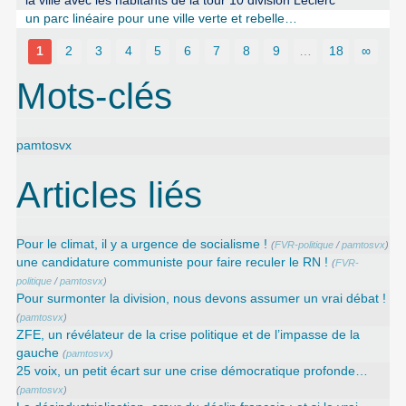
la ville avec les habitants de la tour 10 division Leclerc
un parc linéaire pour une ville verte et rebelle…
1
2
3
4
5
6
7
8
9
…
18
∞
Mots-clés
pamtosvx
Articles liés
Pour le climat, il y a urgence de socialisme !
(
FVR-politique
/
pamtosvx
)
une candidature communiste pour faire reculer le RN !
(
FVR-
politique
/
pamtosvx
)
Pour surmonter la division, nous devons assumer un vrai débat !
(
pamtosvx
)
ZFE, un révélateur de la crise politique et de l’impasse de la
gauche
(
pamtosvx
)
25 voix, un petit écart sur une crise démocratique profonde…
(
pamtosvx
)