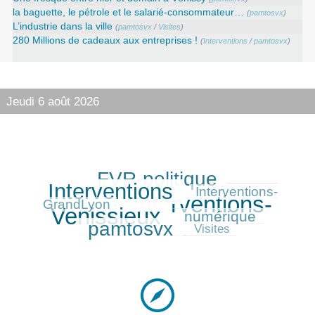
la baguette, le pétrole et le salarié-consommateur…
(
pamtosvx
)
L’industrie dans la ville
(
pamtosvx
/
Visites
)
280 Millions de cadeaux aux entreprises !
(
Interventions
/
pamtosvx
)
Jeudi 6 août 2026
FVR-politique
309/416
370/416
Interventions
141/416
Interventions-
Interventions-
416/416
GrandLyon
Venissieux
numérique
172/416
315/416
pamtosvx
84/416
Visites