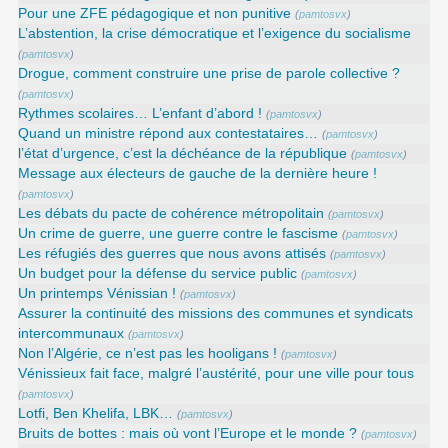
Pour une ZFE pédagogique et non punitive
(
pamtosvx
)
L’abstention, la crise démocratique et l’exigence du socialisme
(
pamtosvx
)
Drogue, comment construire une prise de parole collective ?
(
pamtosvx
)
Rythmes scolaires… L’enfant d’abord !
(
pamtosvx
)
Quand un ministre répond aux contestataires…
(
pamtosvx
)
l’état d’urgence, c’est la déchéance de la république
(
pamtosvx
)
Message aux électeurs de gauche de la dernière heure !
(
pamtosvx
)
Les débats du pacte de cohérence métropolitain
(
pamtosvx
)
Un crime de guerre, une guerre contre le fascisme
(
pamtosvx
)
Les réfugiés des guerres que nous avons attisés
(
pamtosvx
)
Un budget pour la défense du service public
(
pamtosvx
)
Un printemps Vénissian !
(
pamtosvx
)
Assurer la continuité des missions des communes et syndicats
intercommunaux
(
pamtosvx
)
Non l’Algérie, ce n’est pas les hooligans !
(
pamtosvx
)
Vénissieux fait face, malgré l’austérité, pour une ville pour tous
(
pamtosvx
)
Lotfi, Ben Khelifa, LBK…
(
pamtosvx
)
Bruits de bottes : mais où vont l’Europe et le monde ?
(
pamtosvx
)