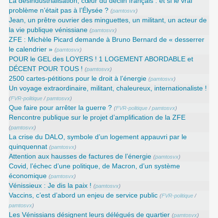
La désindustrialisation, cœur du déclin français : et si le vrai
problème n’était pas à l’Élysée ?
(
pamtosvx
)
Jean, un prêtre ouvrier des minguettes, un militant, un acteur de
la vie publique vénissiane
(
pamtosvx
)
ZFE : Michèle Picard demande à Bruno Bernard de « desserrer
le calendrier »
(
pamtosvx
)
POUR le GEL des LOYERS ! 1 LOGEMENT ABORDABLE et
DÉCENT POUR TOUS !
(
pamtosvx
)
2500 cartes-pétitions pour le droit à l’énergie
(
pamtosvx
)
Un voyage extraordinaire, militant, chaleureux, internationaliste !
(
FVR-politique
/
pamtosvx
)
Que faire pour arrêter la guerre ?
(
FVR-politique
/
pamtosvx
)
Rencontre publique sur le projet d’amplification de la ZFE
(
pamtosvx
)
La crise du DALO, symbole d’un logement appauvri par le
quinquennat
(
pamtosvx
)
Attention aux hausses de factures de l’énergie
(
pamtosvx
)
Covid, l’échec d’une politique, de Macron, d’un système
économique
(
pamtosvx
)
Vénissieux : Je dis la paix !
(
pamtosvx
)
Vaccins, c’est d’abord un enjeu de service public
(
FVR-politique
/
pamtosvx
)
Les Vénissians désignent leurs délégués de quartier
(
pamtosvx
)