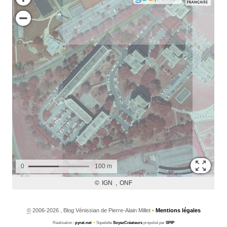
©
2006-2026 , Blog Vénissian de Pierre-Alain Millet
•
Mentions légales
Réalisation :
pyrat.net
•
Squelette
SoyezCréateurs
propulsé par
SPIP