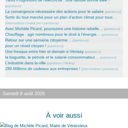
Tarifs Progressifs de l’électricité : une fausse bonne idée ?
(
pamtosvx
)
La convergence nécessaire des actions pour le salaire
(
pamtosvx
)
Sortir du tout marché pour un plan d’action climat pour tous….
(
Interventions-GrandLyon
/
pamtosvx
)
Avec Michèle Picard, poursuivre une histoire rebelle…
(
pamtosvx
)
Chauffage : agir nombreux pour le droit à l’énergie…
(
pamtosvx
)
Retour sur une semaine citoyenne…
(
pamtosvx
)
pour un réveil citoyen !
(
pamtosvx
)
Une fresque entre hier et demain à Vénissy
(
pamtosvx
)
la baguette, le pétrole et le salarié-consommateur…
(
pamtosvx
)
L’industrie dans la ville
(
pamtosvx
/
Visites
)
280 Millions de cadeaux aux entreprises !
(
Interventions
/
pamtosvx
)
Samedi 8 août 2026
À voir aussi