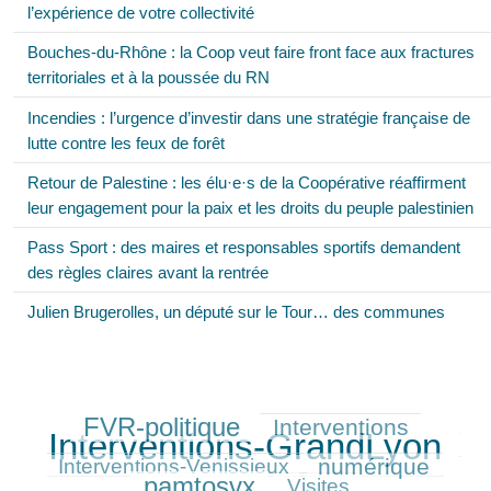
l’expérience de votre collectivité
Bouches-du-Rhône : la Coop veut faire front face aux fractures
territoriales et à la poussée du RN
Incendies : l’urgence d’investir dans une stratégie française de
lutte contre les feux de forêt
Retour de Palestine : les élu·e·s de la Coopérative réaffirment
leur engagement pour la paix et les droits du peuple palestinien
Pass Sport : des maires et responsables sportifs demandent
des règles claires avant la rentrée
Julien Brugerolles, un député sur le Tour… des communes
FVR-politique
Interventions
284/458
159/458
458/458
Interventions-GrandLyon
142/458
numérique
174/458
253/458
Interventions-Venissieux
pamtosvx
134/458
Visites