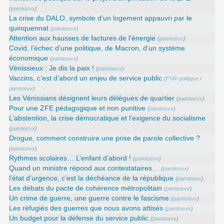
(
pamtosvx
)
La crise du DALO, symbole d’un logement appauvri par le
quinquennat
(
pamtosvx
)
Attention aux hausses de factures de l’énergie
(
pamtosvx
)
Covid, l’échec d’une politique, de Macron, d’un système
économique
(
pamtosvx
)
Vénissieux : Je dis la paix !
(
pamtosvx
)
Vaccins, c’est d’abord un enjeu de service public
(
FVR-politique
/
pamtosvx
)
Les Vénissians désignent leurs délégués de quartier
(
pamtosvx
)
Pour une ZFE pédagogique et non punitive
(
pamtosvx
)
L’abstention, la crise démocratique et l’exigence du socialisme
(
pamtosvx
)
Drogue, comment construire une prise de parole collective ?
(
pamtosvx
)
Rythmes scolaires… L’enfant d’abord !
(
pamtosvx
)
Quand un ministre répond aux contestataires…
(
pamtosvx
)
l’état d’urgence, c’est la déchéance de la république
(
pamtosvx
)
Les débats du pacte de cohérence métropolitain
(
pamtosvx
)
Un crime de guerre, une guerre contre le fascisme
(
pamtosvx
)
Les réfugiés des guerres que nous avons attisés
(
pamtosvx
)
Un budget pour la défense du service public
(
pamtosvx
)