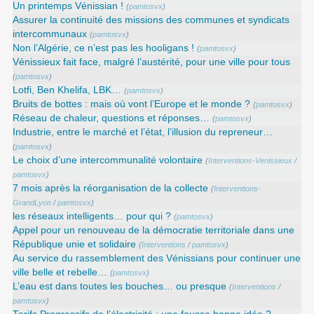
Un printemps Vénissian !
(
pamtosvx
)
Assurer la continuité des missions des communes et syndicats
intercommunaux
(
pamtosvx
)
Non l’Algérie, ce n’est pas les hooligans !
(
pamtosvx
)
Vénissieux fait face, malgré l’austérité, pour une ville pour tous
(
pamtosvx
)
Lotfi, Ben Khelifa, LBK…
(
pamtosvx
)
Bruits de bottes : mais où vont l’Europe et le monde ?
(
pamtosvx
)
Réseau de chaleur, questions et réponses…
(
pamtosvx
)
Industrie, entre le marché et l’état, l’illusion du repreneur…
(
pamtosvx
)
Le choix d’une intercommunalité volontaire
(
Interventions-Venissieux
/
pamtosvx
)
7 mois après la réorganisation de la collecte
(
Interventions-
GrandLyon
/
pamtosvx
)
les réseaux intelligents… pour qui ?
(
pamtosvx
)
Appel pour un renouveau de la démocratie territoriale dans une
République unie et solidaire
(
Interventions
/
pamtosvx
)
Au service du rassemblement des Vénissians pour continuer une
ville belle et rebelle…
(
pamtosvx
)
L’eau est dans toutes les bouches… ou presque
(
Interventions
/
pamtosvx
)