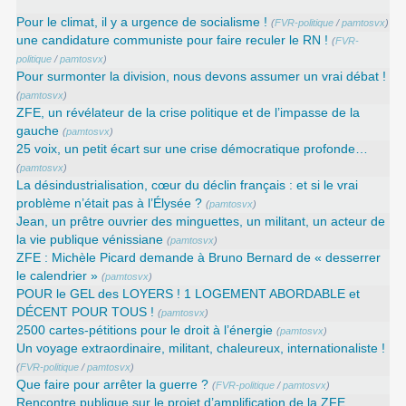
Pour le climat, il y a urgence de socialisme !
(
FVR-politique
/
pamtosvx
)
une candidature communiste pour faire reculer le RN !
(
FVR-
politique
/
pamtosvx
)
Pour surmonter la division, nous devons assumer un vrai débat !
(
pamtosvx
)
ZFE, un révélateur de la crise politique et de l’impasse de la
gauche
(
pamtosvx
)
25 voix, un petit écart sur une crise démocratique profonde…
(
pamtosvx
)
La désindustrialisation, cœur du déclin français : et si le vrai
problème n’était pas à l’Élysée ?
(
pamtosvx
)
Jean, un prêtre ouvrier des minguettes, un militant, un acteur de
la vie publique vénissiane
(
pamtosvx
)
ZFE : Michèle Picard demande à Bruno Bernard de « desserrer
le calendrier »
(
pamtosvx
)
POUR le GEL des LOYERS ! 1 LOGEMENT ABORDABLE et
DÉCENT POUR TOUS !
(
pamtosvx
)
2500 cartes-pétitions pour le droit à l’énergie
(
pamtosvx
)
Un voyage extraordinaire, militant, chaleureux, internationaliste !
(
FVR-politique
/
pamtosvx
)
Que faire pour arrêter la guerre ?
(
FVR-politique
/
pamtosvx
)
Rencontre publique sur le projet d’amplification de la ZFE