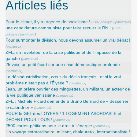
Articles liés
Pour le climat, il y a urgence de socialisme !
(
FVR-politique
/
pamtosvx
)
une candidature communiste pour faire reculer le RN !
(
FVR-
politique
/
pamtosvx
)
Pour surmonter la division, nous devons assumer un vrai débat !
(
pamtosvx
)
ZFE, un révélateur de la crise politique et de l’impasse de la
gauche
(
pamtosvx
)
25 voix, un petit écart sur une crise démocratique profonde…
(
pamtosvx
)
La désindustrialisation, cœur du déclin français : et si le vrai
problème n’était pas à l’Élysée ?
(
pamtosvx
)
Jean, un prêtre ouvrier des minguettes, un militant, un acteur de
la vie publique vénissiane
(
pamtosvx
)
ZFE : Michèle Picard demande à Bruno Bernard de « desserrer
le calendrier »
(
pamtosvx
)
POUR le GEL des LOYERS ! 1 LOGEMENT ABORDABLE et
DÉCENT POUR TOUS !
(
pamtosvx
)
2500 cartes-pétitions pour le droit à l’énergie
(
pamtosvx
)
Un voyage extraordinaire, militant, chaleureux, internationaliste !