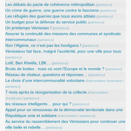
Les débats du pacte de cohérence métropolitain
(
pamtosvx
)
Un crime de guerre, une guerre contre le fascisme
(
pamtosvx
)
Les réfugiés des guerres que nous avons attisés
(
pamtosvx
)
Un budget pour la défense du service public
(
pamtosvx
)
Un printemps Vénissian !
(
pamtosvx
)
Assurer la continuité des missions des communes et syndicats
intercommunaux
(
pamtosvx
)
Non l’Algérie, ce n’est pas les hooligans !
(
pamtosvx
)
Vénissieux fait face, malgré l’austérité, pour une ville pour tous
(
pamtosvx
)
Lotfi, Ben Khelifa, LBK…
(
pamtosvx
)
Bruits de bottes : mais où vont l’Europe et le monde ?
(
pamtosvx
)
Réseau de chaleur, questions et réponses…
(
pamtosvx
)
Le choix d’une intercommunalité volontaire
(
Interventions-Venissieux
/
pamtosvx
)
7 mois après la réorganisation de la collecte
(
Interventions-
GrandLyon
/
pamtosvx
)
les réseaux intelligents… pour qui ?
(
pamtosvx
)
Appel pour un renouveau de la démocratie territoriale dans une
République unie et solidaire
(
Interventions
/
pamtosvx
)
Au service du rassemblement des Vénissians pour continuer une
ville belle et rebelle…
(
pamtosvx
)