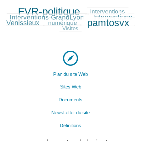
FVR-politique
1263/1263
408/1263
453/1263
Interventions
Interventions-
Interventions-GrandLyon
588/1263
pamtosvx
Venissieux
420/1263
1164/1263
208/1263
numérique
Visites
Plan du site Web
Sites Web
Documents
NewsLetter du site
Définitions