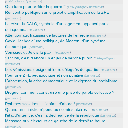
(
FVR-politique
/
pamtosvx
)
Que faire pour arrêter la guerre ?
(
FVR-politique
/
pamtosvx
)
Rencontre publique sur le projet d’amplification de la ZFE
(
pamtosvx
)
La crise du DALO, symbole d’un logement appauvri par le
quinquennat
(
pamtosvx
)
Attention aux hausses de factures de l’énergie
(
pamtosvx
)
Covid, l’échec d’une politique, de Macron, d’un système
économique
(
pamtosvx
)
Vénissieux : Je dis la paix !
(
pamtosvx
)
Vaccins, c’est d’abord un enjeu de service public
(
FVR-politique
/
pamtosvx
)
Les Vénissians désignent leurs délégués de quartier
(
pamtosvx
)
Pour une ZFE pédagogique et non punitive
(
pamtosvx
)
L’abstention, la crise démocratique et l’exigence du socialisme
(
pamtosvx
)
Drogue, comment construire une prise de parole collective ?
(
pamtosvx
)
Rythmes scolaires… L’enfant d’abord !
(
pamtosvx
)
Quand un ministre répond aux contestataires…
(
pamtosvx
)
l’état d’urgence, c’est la déchéance de la république
(
pamtosvx
)
Message aux électeurs de gauche de la dernière heure !
(
pamtosvx
)