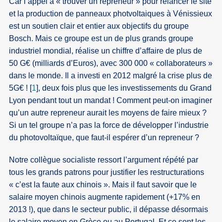
Car l’appel à « trouver un repreneur » pour relancer le site
et la production de panneaux photvoltaiques à Vénissieux
est un soutien clair et entier aux objectifs du groupe
Bosch. Mais ce groupe est un de plus grands groupe
industriel mondial, réalise un chiffre d’affaire de plus de
50 G€ (milliards d’Euros), avec 300 000 « collaborateurs »
dans le monde. Il a investi en 2012 malgré la crise plus de
5G€ !
[
1
]
, deux fois plus que les investissements du Grand
Lyon pendant tout un mandat ! Comment peut-on imaginer
qu’un autre repreneur aurait les moyens de faire mieux ?
Si un tel groupe n’a pas la force de développer l’industrie
du photovoltaïque, que faut-il espérer d’un repreneur ?
Notre collègue socialiste ressort l’argument répété par
tous les grands patrons pour justifier les restructurations
« c’est la faute aux chinois ». Mais il faut savoir que le
salaire moyen chinois augmente rapidement (+17% en
2013 !), que dans le secteur public, il dépasse désormais
le salaire moyen en Grèce ou au Portugal. Et ce sont les