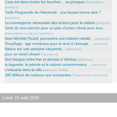
L’eau est dans toutes les bouches… ou presque
(
Interventions
/
pamtosvx
)
Tarifs Progressifs de l’électricité : une fausse bonne idée ?
(
pamtosvx
)
La convergence nécessaire des actions pour le salaire
(
pamtosvx
)
Sortir du tout marché pour un plan d’action climat pour tous….
(
Interventions-GrandLyon
/
pamtosvx
)
Avec Michèle Picard, poursuivre une histoire rebelle…
(
pamtosvx
)
Chauffage : agir nombreux pour le droit à l’énergie…
(
pamtosvx
)
Retour sur une semaine citoyenne…
(
pamtosvx
)
pour un réveil citoyen !
(
pamtosvx
)
Une fresque entre hier et demain à Vénissy
(
pamtosvx
)
la baguette, le pétrole et le salarié-consommateur…
(
pamtosvx
)
L’industrie dans la ville
(
pamtosvx
/
Visites
)
280 Millions de cadeaux aux entreprises !
(
Interventions
/
pamtosvx
)
Lundi 10 août 2026