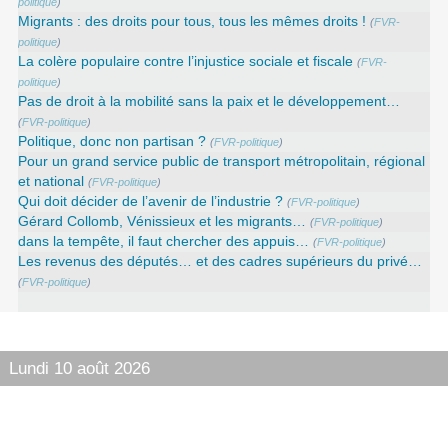
politique
)
Migrants : des droits pour tous, tous les mêmes droits !
(
FVR-
politique
)
La colère populaire contre l’injustice sociale et fiscale
(
FVR-
politique
)
Pas de droit à la mobilité sans la paix et le développement…
(
FVR-politique
)
Politique, donc non partisan ?
(
FVR-politique
)
Pour un grand service public de transport métropolitain, régional
et national
(
FVR-politique
)
Qui doit décider de l’avenir de l’industrie ?
(
FVR-politique
)
Gérard Collomb, Vénissieux et les migrants…
(
FVR-politique
)
dans la tempête, il faut chercher des appuis…
(
FVR-politique
)
Les revenus des députés… et des cadres supérieurs du privé…
(
FVR-politique
)
Lundi 10 août 2026