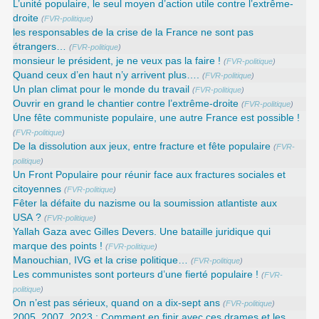
L’unité populaire, le seul moyen d’action utile contre l’extrême-
droite
(
FVR-politique
)
les responsables de la crise de la France ne sont pas
étrangers…
(
FVR-politique
)
monsieur le président, je ne veux pas la faire !
(
FVR-politique
)
Quand ceux d’en haut n’y arrivent plus….
(
FVR-politique
)
Un plan climat pour le monde du travail
(
FVR-politique
)
Ouvrir en grand le chantier contre l’extrême-droite
(
FVR-politique
)
Une fête communiste populaire, une autre France est possible !
(
FVR-politique
)
De la dissolution aux jeux, entre fracture et fête populaire
(
FVR-
politique
)
Un Front Populaire pour réunir face aux fractures sociales et
citoyennes
(
FVR-politique
)
Fêter la défaite du nazisme ou la soumission atlantiste aux
USA ?
(
FVR-politique
)
Yallah Gaza avec Gilles Devers. Une bataille juridique qui
marque des points !
(
FVR-politique
)
Manouchian, IVG et la crise politique…
(
FVR-politique
)
Les communistes sont porteurs d’une fierté populaire !
(
FVR-
politique
)
On n’est pas sérieux, quand on a dix-sept ans
(
FVR-politique
)
2005, 2007, 2023 : Comment en finir avec ces drames et les