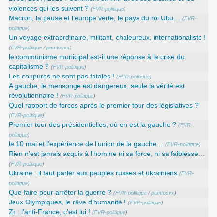
violences qui les suivent ?
(
FVR-politique
)
Macron, la pause et l’europe verte, le pays du roi Ubu…
(
FVR-
politique
)
Un voyage extraordinaire, militant, chaleureux, internationaliste !
(
FVR-politique
/
pamtosvx
)
le communisme municipal est-il une réponse à la crise du
capitalisme ?
(
FVR-politique
)
Les coupures ne sont pas fatales !
(
FVR-politique
)
A gauche, le mensonge est dangereux, seule la vérité est
révolutionnaire !
(
FVR-politique
)
Quel rapport de forces après le premier tour des législatives ?
(
FVR-politique
)
Premier tour des présidentielles, où en est la gauche ?
(
FVR-
politique
)
le 10 mai et l’expérience de l’union de la gauche…
(
FVR-politique
)
Rien n’est jamais acquis à l’homme ni sa force, ni sa faiblesse…
(
FVR-politique
)
Ukraine : il faut parler aux peuples russes et ukrainiens
(
FVR-
politique
)
Que faire pour arrêter la guerre ?
(
FVR-politique
/
pamtosvx
)
Jeux Olympiques, le rêve d’humanité !
(
FVR-politique
)
Zr : l’anti-France, c’est lui !
(
FVR-politique
)