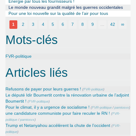
Energie par tous les fournisseurs !
Le monde nouveau grandit malgré les guerres occidentales
Pour une loi nouvelle sur la qualité de l’air pour tous
1
2
3
4
5
6
7
8
9
…
42
∞
Mots-clés
FVR-politique
Articles liés
Refusons de payer pour leurs guerres !
(
FVR-politique
)
Le député Idir Boumertit contre la rénovation urbaine de l’adjoint
Boumertit !
(
FVR-politique
)
Pour le climat, il y a urgence de socialisme !
(
FVR-politique
/
pamtosvx
)
une candidature communiste pour faire reculer le RN !
(
FVR-
politique
/
pamtosvx
)
Trump et Netanyahou accélèrent la chute de l’occident
(
FVR-
politique
)