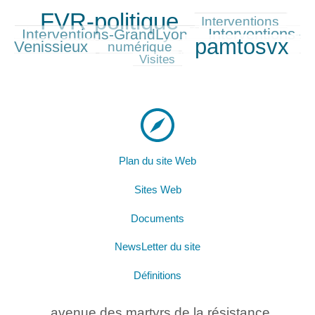
FVR-politique
1083/1083
368/1083
378/1083
Interventions
Interventions-
Interventions-GrandLyon
515/1083
pamtosvx
Venissieux
345/1083
952/1083
203/1083
numérique
Visites
Plan du site Web
Sites Web
Documents
NewsLetter du site
Définitions
avenue des martyrs de la résistance