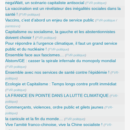
negaWatt, un scénario capitaliste antisocial
(
FVR-politique
)
La vaccination est un révélateur des inégalités sociales dans la
santé !
(
FVR-politique
)
Vaccins, c’est d’abord un enjeu de service public
(
FVR-politique
/
pamtosvx
)
Capitalisme ou socialisme, la gauche et les abstentionnistes
doivent choisir !
(
FVR-politique
)
Pour répondre à l’urgence climatique, il faut un grand service
public et du nucléaire !
(
FVR-politique
)
Ensemble face aux fascismes…
(
FVR-politique
)
Alstom/GE : casser la spirale infernale du monopoly mondial
(
FVR-politique
)
Ensemble avec nos services de santé contre l’épidémie !
(
FVR-
politique
)
Ecologie et Capitalisme : Temps longs contre profit immédiat
(
FVR-politique
)
LA FRANCE EN POINTE DANS LA LUTTE CLIMATIQUE
(
FVR-
politique
)
Commerçants, violences, ordre public et gilets jaunes
(
FVR-
politique
)
la canicule et la fin du monde…
(
FVR-politique
)
Vive l’amitié franco-chinoise, vive la Chine socialiste !
(
FVR-